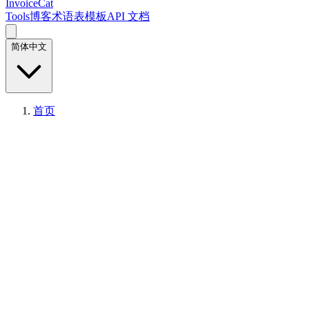
InvoiceCat
Tools
博客
术语表
模板
API 文档
简体中文
首页