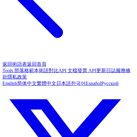
返回術語表
返回首頁
Tools
部落格
範本
術語對比
API 文檔
發票 API
更新日誌
服務條
款
隱私政策
English
简体中文
繁體中文
日本語
한국어
Español
Русский