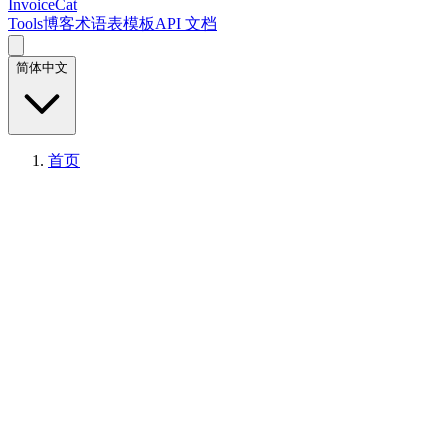
InvoiceCat
Tools
博客
术语表
模板
API 文档
简体中文
首页