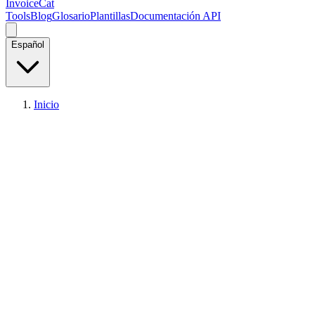
InvoiceCat
Tools
Blog
Glosario
Plantillas
Documentación API
Español
Inicio