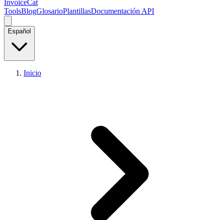
InvoiceCat
Tools
Blog
Glosario
Plantillas
Documentación API
Español
Inicio