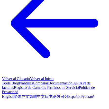
Volver al Glosario
Volver al Inicio
Tools
Blog
Plantillas
Comparar
Documentación API
API de
facturas
Registro de Cambios
Términos de Servicio
Política de
Privacidad
English
简体中文
繁體中文
日本語
한국어
Español
Русский