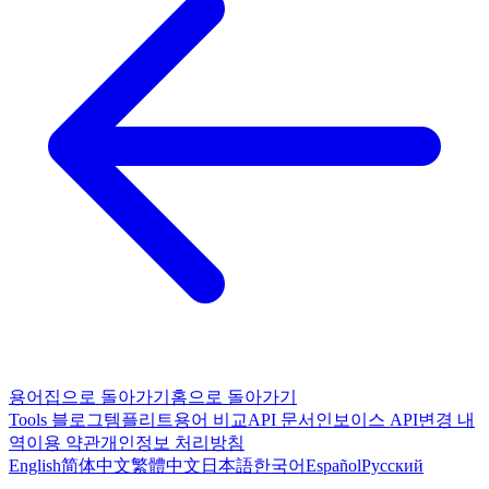
용어집으로 돌아가기
홈으로 돌아가기
Tools
블로그
템플리트
용어 비교
API 문서
인보이스 API
변경 내
역
이용 약관
개인정보 처리방침
English
简体中文
繁體中文
日本語
한국어
Español
Русский