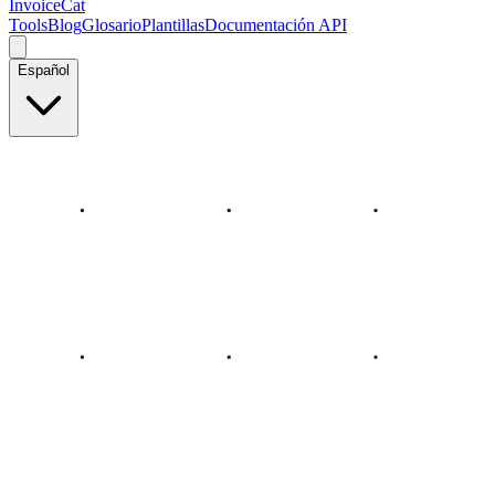
InvoiceCat
Tools
Blog
Glosario
Plantillas
Documentación API
Español