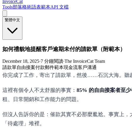
InvoiceCat
Tools
部落格
術語表
範本
API 文檔
繁體中文
如何禮貌地提醒客戶逾期未付的請款單（附範本）
December 18, 2025
·
7 分鐘閱讀
·
The InvoiceCat Team
請款單
自由接案
付款
郵件範本
現金流
客戶溝通
你完成了工作，寄出了請款單，然後……石沉大海。聽
這裡有個令人不太舒服的事實：
85% 的自由接案者至
租、日常開銷和工作能力的問題。
但沒人告訴你的是：催款其實不必那麼尷尬。事實上，
「待處理」堆裡。