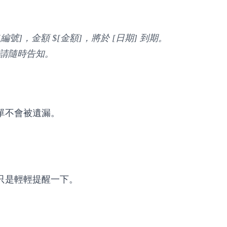
]，金額 $[金額]，將於 [日期] 到期。
請隨時告知。
單不會被遺漏。
只是輕輕提醒一下。