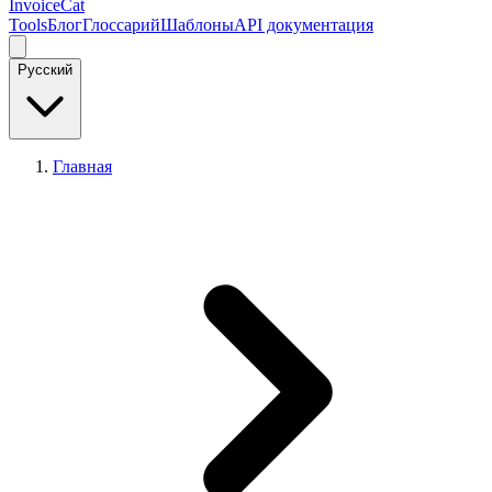
InvoiceCat
Tools
Блог
Глоссарий
Шаблоны
API документация
Русский
Главная