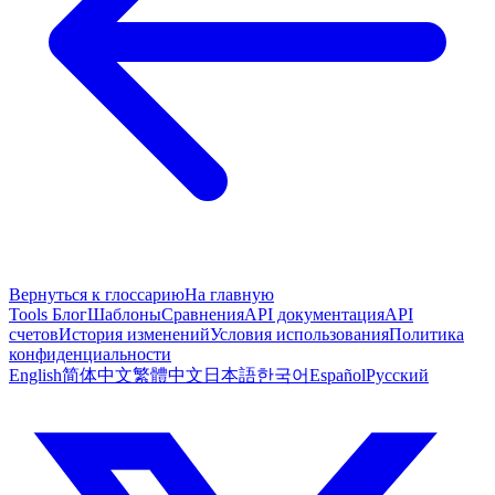
Вернуться к глоссарию
На главную
Tools
Блог
Шаблоны
Сравнения
API документация
API
счетов
История изменений
Условия использования
Политика
конфиденциальности
English
简体中文
繁體中文
日本語
한국어
Español
Русский