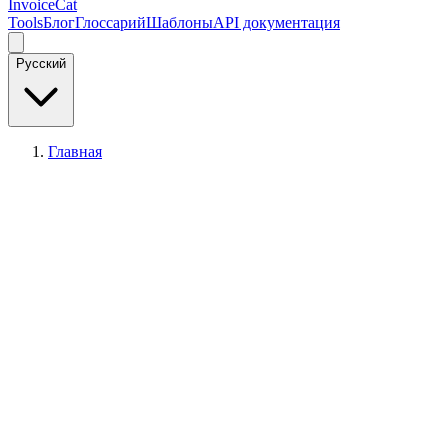
InvoiceCat
Tools
Блог
Глоссарий
Шаблоны
API документация
Русский
Главная