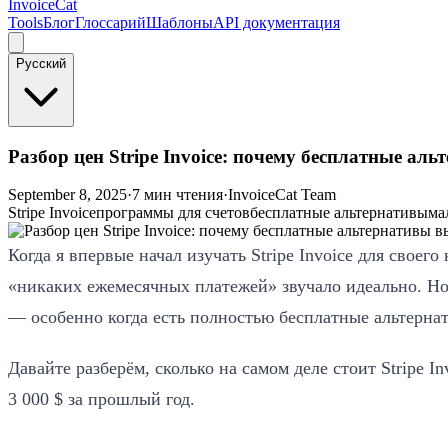
InvoiceCat
Tools
Блог
Глоссарий
Шаблоны
API документация
Русский
Разбор цен Stripe Invoice: почему бесплатные ал
September 8, 2025
·
7 мин чтения
·
InvoiceCat Team
Stripe Invoice
программы для счетов
бесплатные альтернативы
ма
Когда я впервые начал изучать Stripe Invoice для свое
«никаких ежемесячных платежей» звучало идеально. Но к
— особенно когда есть полностью бесплатные альтерн
Давайте разберём, сколько на самом деле стоит Stripe I
3 000 $ за прошлый год.