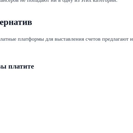
ансеров не попадают ни в одну из этих категорий.
ернатив
сплатные платформы для выставления счетов предлагают
вы платите