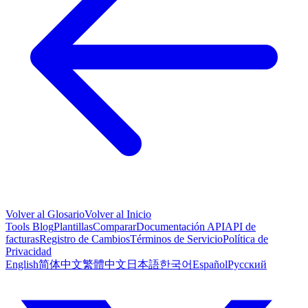
Volver al Glosario
Volver al Inicio
Tools
Blog
Plantillas
Comparar
Documentación API
API de
facturas
Registro de Cambios
Términos de Servicio
Política de
Privacidad
English
简体中文
繁體中文
日本語
한국어
Español
Русский