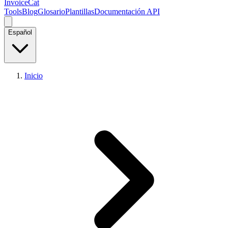
InvoiceCat
Tools
Blog
Glosario
Plantillas
Documentación API
Español
Inicio