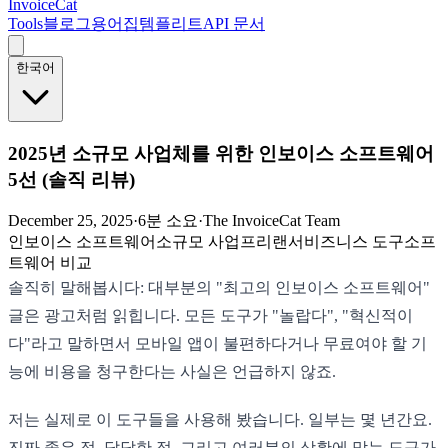
InvoiceCat
Tools
블로그
용어집
템플리트
API 문서
한국어
2025년 소규모 사업체를 위한 인보이스 소프트웨어
5선 (솔직 리뷰)
December 25, 2025
·
6분 소요
·
The InvoiceCat Team
인보이스 소프트웨어
소규모 사업
프리랜서
비즈니스 도구
소프
트웨어 비교
솔직히 말해봅시다: 대부분의 "최고의 인보이스 소프트웨어"
글은 광고처럼 읽힙니다. 모든 도구가 "놀랍다", "혁신적이
다"라고 말하면서 모바일 앱이 불편하다거나 무료여야 할 기
능에 비용을 청구한다는 사실은 언급하지 않죠.
저는 실제로 이 도구들을 사용해 봤습니다. 일부는 몇 년간요.
진짜 좋은 점, 답답한 점, 그리고 여러분의 상황에 맞는 도구가