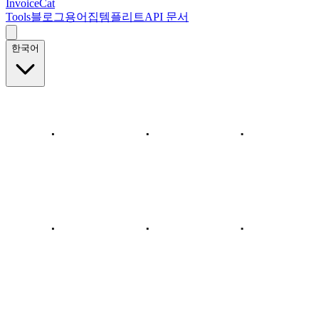
InvoiceCat
Tools
블로그
용어집
템플리트
API 문서
한국어